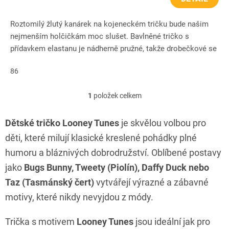
Roztomilý žlutý kanárek na kojeneckém tričku bude našim
nejmenším holčičkám moc slušet. Bavlněné tričko s
přídavkem elastanu je nádherně pružné, takže drobečkové se
v něm budou...
86
1
položek celkem
O
v
l
Dětské tričko Looney Tunes
je skvělou volbou pro
á
děti, které milují klasické kreslené pohádky plné
d
a
humoru a bláznivých dobrodružství. Oblíbené postavy
c
jako
Bugs Bunny, Tweety (Piolín), Daffy Duck nebo
í
p
Taz (Tasmánský čert)
vytvářejí výrazné a zábavné
r
motivy, které nikdy nevyjdou z módy.
v
k
y
Trička s motivem
Looney Tunes
jsou ideální jak pro
v