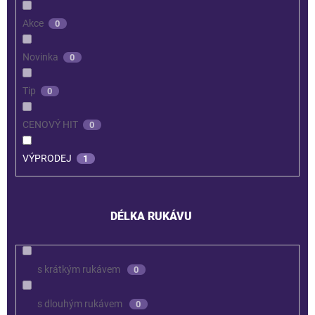
Akce
0
Novinka
0
Tip
0
CENOVÝ HIT
0
VÝPRODEJ
1
DÉLKA RUKÁVU
s krátkým rukávem
0
s dlouhým rukávem
0