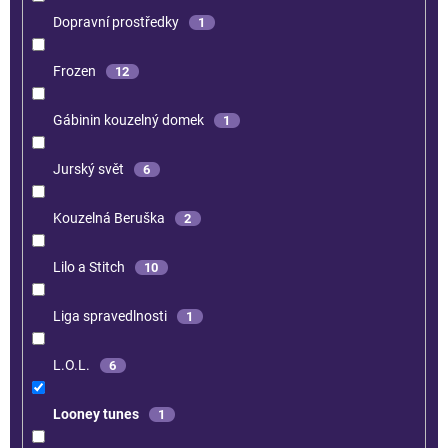
Dopravní prostředky
1
Frozen
12
Gábinin kouzelný domek
1
Jurský svět
6
Kouzelná Beruška
2
Lilo a Stitch
10
Liga spravedlnosti
1
L.O.L.
6
Looney tunes
1