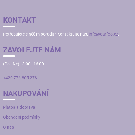
Á
P
KONTAKT
A
T
Potřebujete s něčím poradit? Kontaktujte nás,
info@garfoo.cz
.
Í
ZAVOLEJTE NÁM
(Po - Ne) - 8:00 - 16:00
+420 776 805 278
NAKUPOVÁNÍ
Platba a doprava
Obchodní podmínky
O nás