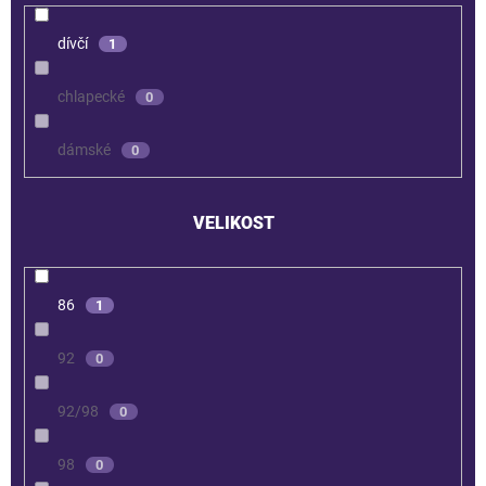
dívčí
1
chlapecké
0
dámské
0
VELIKOST
86
1
92
0
92/98
0
98
0