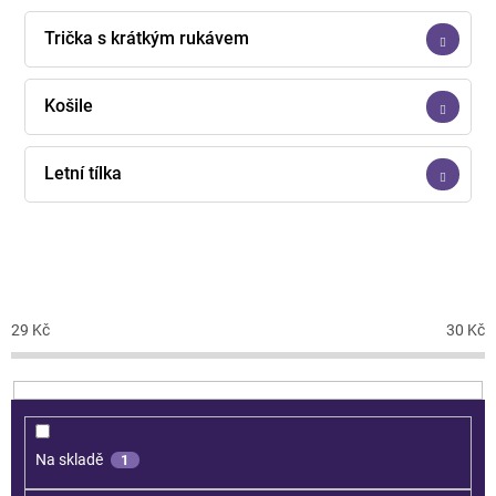
Trička s krátkým rukávem
Košile
Letní tílka
CENA
29
Kč
30
Kč
Na skladě
1