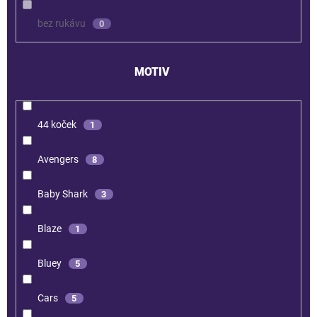
bez rukávu
0
MOTIV
44 koček
1
Avengers
8
Baby Shark
3
Blaze
1
Bluey
5
Cars
5