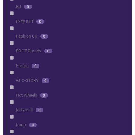
EU
0
Exity KFT
0
Fashion UK
0
FOOT Brands
0
Fortoo
0
GLO-STORY
0
Hot Wheels
0
Kittymall
0
Kugo
0