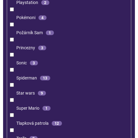
Playstation
2
Pokémoni
4
Požárník Sam
1
Princezny
3
Sonic
3
Spiderman
13
Star wars
9
Super Mario
1
Tlapková patrola
12