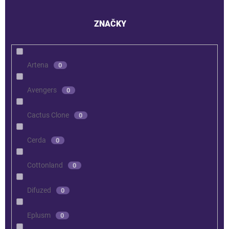
ZNAČKY
Artena
0
Avengers
0
Cactus Clone
0
Cerda
0
Cottonland
0
Difuzed
0
Eplusm
0