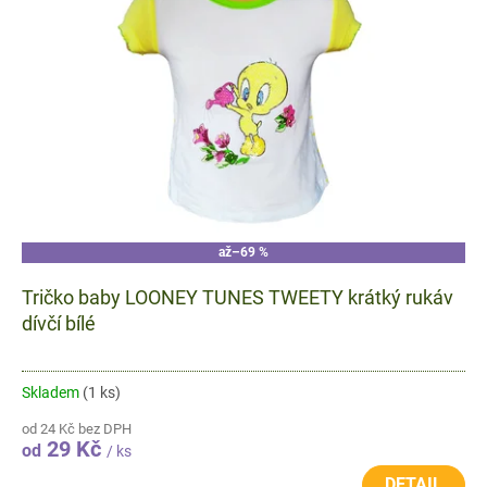
s
p
r
o
d
u
k
t
ů
až
–69 %
Tričko baby LOONEY TUNES TWEETY krátký rukáv
dívčí bílé
Skladem
(1 ks)
od 24 Kč bez DPH
29 Kč
od
/ ks
DETAIL