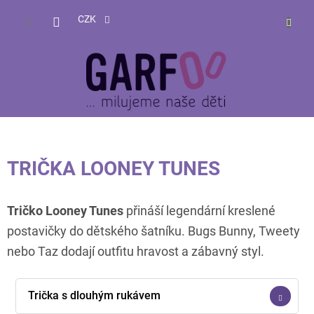
Přejít
NÁKUP
na
CZK
obsah
KOŠÍK
TRIČKA LOONEY TUNES
Tričko Looney Tunes
přináší legendární kreslené
postavičky do dětského šatníku. Bugs Bunny, Tweety
nebo Taz dodají outfitu hravost a zábavný styl.
Trička s dlouhým rukávem