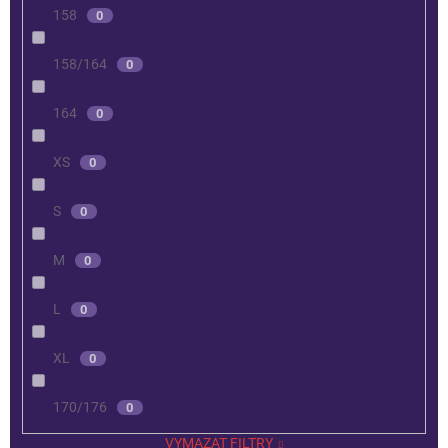
158
0
158/164
0
164
0
XS
0
S
0
M
0
L
0
XL
0
170/176
0
VYMAZAT FILTRY