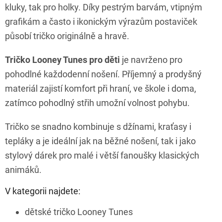
ý
kluky, tak pro holky. Díky pestrým barvám, vtipným
p
grafikám a často i ikonickým výrazům postaviček
i
s
působí tričko originálně a hravě.
u
Tričko Looney Tunes pro děti
je navrženo pro
pohodlné každodenní nošení. Příjemný a prodyšný
materiál zajistí komfort při hraní, ve škole i doma,
zatímco pohodlný střih umožní volnost pohybu.
Tričko se snadno kombinuje s džínami, kraťasy i
tepláky a je ideální jak na běžné nošení, tak i jako
stylový dárek pro malé i větší fanoušky klasických
animáků.
V kategorii najdete:
dětské tričko Looney Tunes