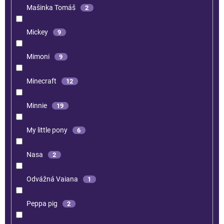
Mašinka Tomáš
2
Mickey
9
Mimoni
9
Minecraft
12
Minnie
19
My little pony
6
Nasa
2
Odvážná Vaiana
1
Peppa pig
2