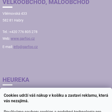
VELKOOBCHOD, MALOOBCHOD
Vilémovská 433
582 81 Habry
Tel.: +420 776 805 278
Web:
www.garfoo.cz
E-mail:
info@garfoo.cz
HEUREKA
Cookies udrží váš nákup v košíku a zastaví reklamu, která
vás nezajímá.
Používáme soubory cookies a podobné technologie pro