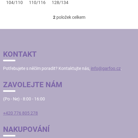
104/110
110/116
128/134
2
položek celkem
O
v
l
Z
á
Á
d
P
a
KONTAKT
c
A
í
T
p
Potřebujete s něčím poradit? Kontaktujte nás,
info@garfoo.cz
.
Í
r
v
ZAVOLEJTE NÁM
k
y
v
(Po - Ne) - 8:00 - 16:00
ý
p
i
+420 776 805 278
s
u
NAKUPOVÁNÍ