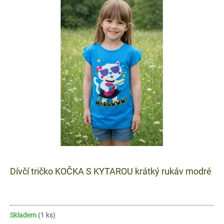
ý
r
p
o
i
d
s
u
p
k
r
t
o
ů
d
u
k
t
ů
Dívčí tričko KOČKA S KYTAROU krátký rukáv modré
Skladem
(1 ks)