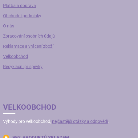
Platba a doprava
Obchodní podmínky
O nás
Zpracování osobních údajů
Reklamace a vrácení zboží
Velkoobchod
Recyklační příspěvky
VELKOOBCHOD
Výhody pro velkoobchod,
nejčastější otázky a odpovědi
.
99% PRODUKTŮ SKLADEM