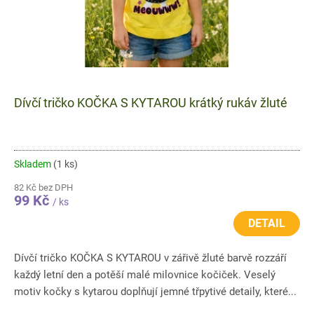
Dívčí tričko KOČKA S KYTAROU krátký rukáv žluté
Skladem
(1 ks)
82 Kč bez DPH
99 Kč
/ ks
DETAIL
Dívčí tričko KOČKA S KYTAROU v zářivě žluté barvě rozzáří
každý letní den a potěší malé milovnice kočiček. Veselý
motiv kočky s kytarou doplňují jemné třpytivé detaily, které...