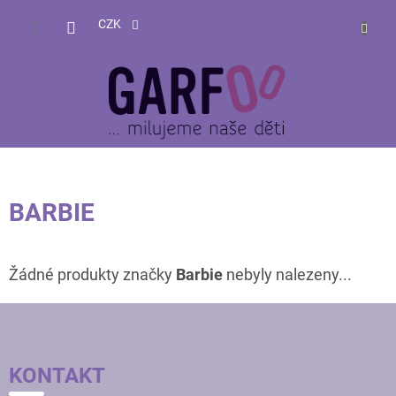
Přejít
NÁKUP
na
CZK
obsah
KOŠÍK
BARBIE
Žádné produkty značky
Barbie
nebyly nalezeny...
Z
Á
P
KONTAKT
A