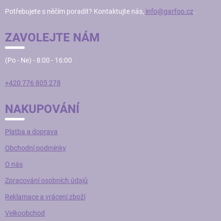
T
Potřebujete s něčím poradit? Kontaktujte nás,
info@garfoo.cz
.
Í
ZAVOLEJTE NÁM
(Po - Ne) - 8:00 - 16:00
+420 776 805 278
NAKUPOVÁNÍ
Platba a doprava
Obchodní podmínky
O nás
Zpracování osobních údajů
Reklamace a vrácení zboží
Velkoobchod