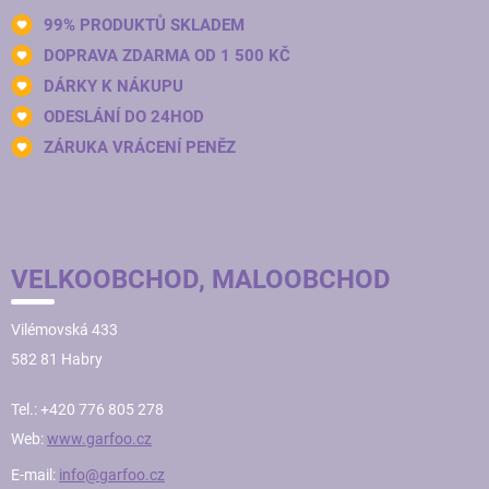
99% PRODUKTŮ SKLADEM
DOPRAVA ZDARMA OD 1 500 KČ
DÁRKY K NÁKUPU
ODESLÁNÍ DO 24HOD
ZÁRUKA VRÁCENÍ PENĚZ
VELKOOBCHOD, MALOOBCHOD
Vilémovská 433
582 81 Habry
Tel.: +420 776 805 278
Web:
www.garfoo.cz
E-mail:
info@garfoo.cz