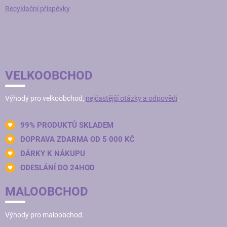
Recyklační příspěvky
VELKOOBCHOD
Výhody pro velkoobchod,
nejčastější otázky a odpovědi
.
99% PRODUKTŮ SKLADEM
DOPRAVA ZDARMA OD 5 000 KČ
DÁRKY K NÁKUPU
ODESLÁNÍ DO 24HOD
MALOOBCHOD
Výhody pro maloobchod.