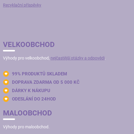
Recyklační příspěvky
VELKOOBCHOD
Výhody pro velkoobchod,
nejčastější otázky a odpovědi
.
99% PRODUKTŮ SKLADEM
DOPRAVA ZDARMA OD 5 000 KČ
DÁRKY K NÁKUPU
ODESLÁNÍ DO 24HOD
MALOOBCHOD
Výhody pro maloobchod.