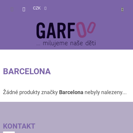
Přejít
NÁKUP
na
CZK
obsah
KOŠÍK
BARCELONA
Žádné produkty značky
Barcelona
nebyly nalezeny...
Z
Á
P
KONTAKT
A