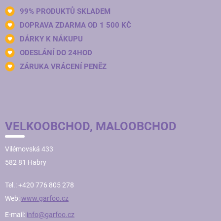
99% PRODUKTŮ SKLADEM
DOPRAVA ZDARMA OD 1 500 KČ
DÁRKY K NÁKUPU
ODESLÁNÍ DO 24HOD
ZÁRUKA VRÁCENÍ PENĚZ
VELKOOBCHOD, MALOOBCHOD
Vilémovská 433
582 81 Habry
Tel.: +420 776 805 278
Web:
www.garfoo.cz
E-mail:
info@garfoo.cz