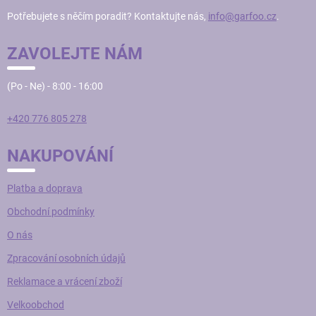
T
Potřebujete s něčím poradit? Kontaktujte nás,
info@garfoo.cz
.
Í
ZAVOLEJTE NÁM
(Po - Ne) - 8:00 - 16:00
+420 776 805 278
NAKUPOVÁNÍ
Platba a doprava
Obchodní podmínky
O nás
Zpracování osobních údajů
Reklamace a vrácení zboží
Velkoobchod