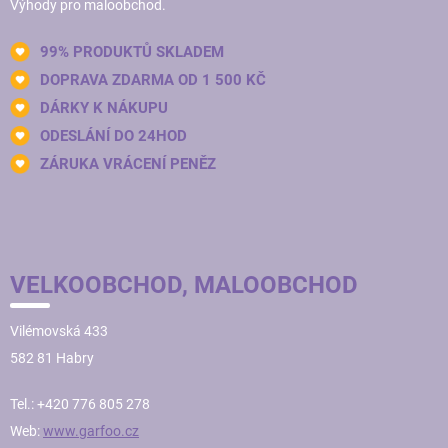
Výhody pro maloobchod.
99% PRODUKTŮ SKLADEM
DOPRAVA ZDARMA OD 1 500 KČ
DÁRKY K NÁKUPU
ODESLÁNÍ DO 24HOD
ZÁRUKA VRÁCENÍ PENĚZ
VELKOOBCHOD, MALOOBCHOD
Vilémovská 433
582 81 Habry
Tel.: +420 776 805 278
Web:
www.garfoo.cz