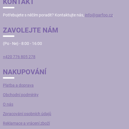
KONTAKT
A
T
Potřebujete s něčím poradit? Kontaktujte nás,
info@garfoo.cz
.
Í
ZAVOLEJTE NÁM
(Po - Ne) - 8:00 - 16:00
+420 776 805 278
NAKUPOVÁNÍ
Platba a doprava
Obchodní podmínky
O nás
Zpracování osobních údajů
Reklamace a vrácení zboží