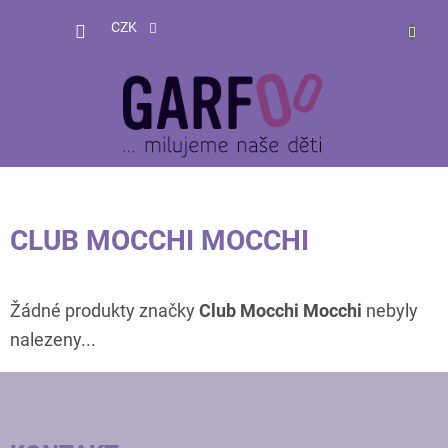
Přejít
NÁKUP
na
CZK
obsah
KOŠÍK
CLUB MOCCHI MOCCHI
Žádné produkty značky
Club Mocchi Mocchi
nebyly
nalezeny...
Z
Á
P