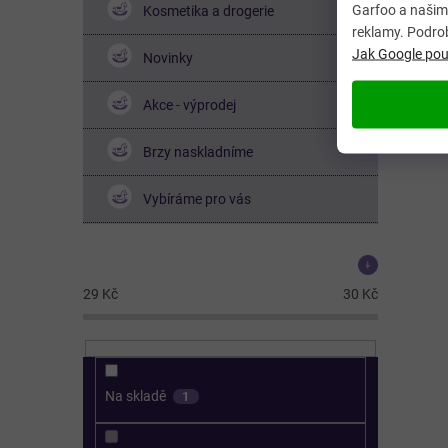
Garfoo a našimi
Kosmetika a drogerie
reklamy. Podro
Jak Google použ
Novinky
Akce - výprodej
Brzy naskladníme
Vybíráme pro vás
Cena
29
Kč
30
Kč
Na skladě
1