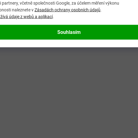
p
 partnery, včetně společnosti Google, za účelem měření výkonu
i
bnosti naleznete v
Zásadách ochrany osobních údajů
.
s
ívá údaje z webů a aplikací
.
u
Souhlasím