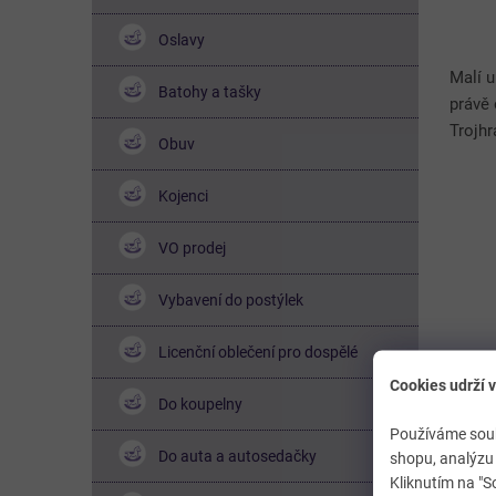
Oslavy
Malí 
Batohy a tašky
právě 
Trojh
Obuv
sadě 6
desig
Kojenci
VO prodej
Vybavení do postýlek
Licenční oblečení pro dospělé
Cookies udrží v
Do koupelny
Používáme soub
Do auta a autosedačky
shopu, analýzu 
Kliknutím na "S