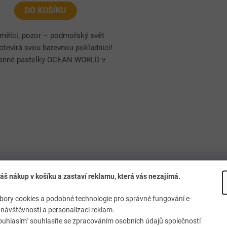
DO KOŠÍKU
umělci, pozor – podmořský svět
otevírá svou barevnou pokladnici!
ranné pastelky OCEAN WORLD v
 barev potěší děti veselým
nem s mořskými motivy a...
O
v
l
á
d
a
c
í
p
r
áš nákup v košíku a zastaví reklamu, která vás nezajímá.
v
k
ory cookies a podobné technologie pro správné fungování e-
y
návštěvnosti a personalizaci reklam.
v
ý
ouhlasím" souhlasíte se zpracováním osobních údajů společností