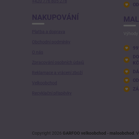
+420 776 805 278
OD
NAKUPOVÁNÍ
MAL
Platba a doprava
Výhody 
Obchodní podmínky
99
O nás
DO
Zpracování osobních údajů
KČ
DÁ
Reklamace a vrácení zboží
OD
Velkoobchod
ZÁ
Recyklační příspěvky
Copyright 2026
GARFOO velkoobchod - maloobchod
. 