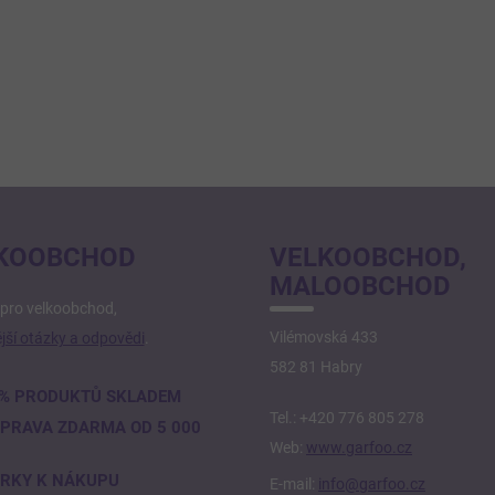
KOOBCHOD
VELKOOBCHOD,
MALOOBCHOD
pro velkoobchod,
Vilémovská 433
jší otázky a odpovědi
.
582 81 Habry
% PRODUKTŮ SKLADEM
Tel.: +420 776 805 278
PRAVA ZDARMA OD 5 000
Web:
www.garfoo.cz
RKY K NÁKUPU
E-mail:
info@garfoo.cz