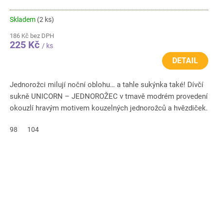
Skladem
(2 ks)
186 Kč bez DPH
225 Kč
/ ks
DETAIL
Jednorožci milují noční oblohu… a tahle sukýnka také! Dívčí
sukně UNICORN – JEDNOROŽEC v tmavě modrém provedení
okouzlí hravým motivem kouzelných jednorožců a hvězdiček.
Bohatě...
98
104