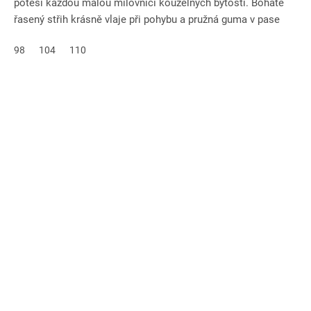
potěší každou malou milovnici kouzelných bytostí. Bohatě
řasený střih krásně vlaje při pohybu a pružná guma v pase
zajistí...
98
104
110