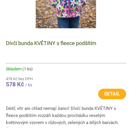
Dívčí bunda KVĚTINY s fleece podšítím
Skladem
(1 ks)
478 Kč bez DPH
578 Kč
/ ks
DETAIL
Déšť, vítr ani chlad nemají šanci! Dívčí bunda KVĚTINY s
fleece podšitím rozzáří každou procházku veselým
květinovým vzorem v růžových, zelených a bílých barvách.
Šusťáková...