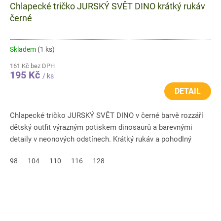
Chlapecké tričko JURSKÝ SVĚT DINO krátký rukáv
černé
Skladem
(1 ks)
161 Kč bez DPH
195 Kč
/ ks
DETAIL
Chlapecké tričko JURSKÝ SVĚT DINO v černé barvě rozzáří
dětský outfit výrazným potiskem dinosaurů a barevnými
detaily v neonových odstínech. Krátký rukáv a pohodlný
klasický...
98
104
110
116
128