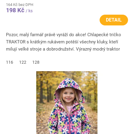
164 Kč bez DPH
198 Kč
/ ks
DETAIL
Pozor, malý farmář právě vyráží do akce! Chlapecké tričko
TRAKTOR s krátkým rukávem potěší všechny kluky, kteří
milují velké stroje a dobrodružství. Výrazný modrý traktor
na...
116
122
128