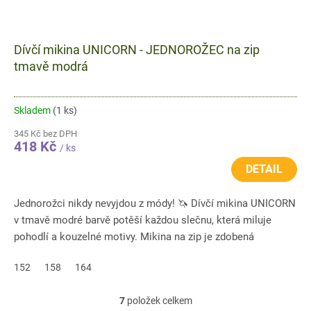
Dívčí mikina UNICORN - JEDNOROŽEC na zip
tmavě modrá
Skladem
(1 ks)
345 Kč bez DPH
418 Kč
/ ks
DETAIL
Jednorožci nikdy nevyjdou z módy! 🦄 Dívčí mikina UNICORN
v tmavě modré barvě potěší každou slečnu, která miluje
pohodlí a kouzelné motivy. Mikina na zip je zdobená
jemnými...
152
158
164
7
položek celkem
O