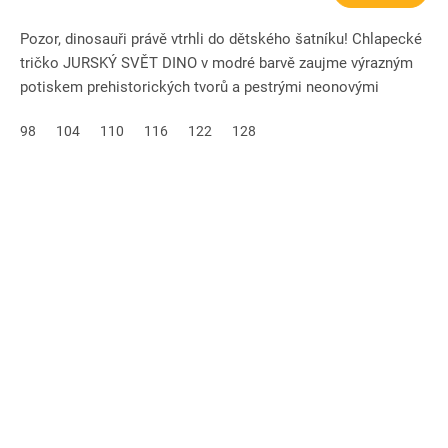
Pozor, dinosauři právě vtrhli do dětského šatníku! Chlapecké
tričko JURSKÝ SVĚT DINO v modré barvě zaujme výrazným
potiskem prehistorických tvorů a pestrými neonovými
detaily....
98
104
110
116
122
128