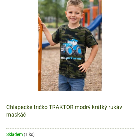
ý
r
p
o
i
d
s
u
p
k
r
t
o
ů
d
u
k
t
ů
Chlapecké tričko TRAKTOR modrý krátký rukáv
maskáč
Skladem
(1 ks)