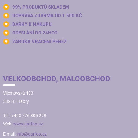
99% PRODUKTŮ SKLADEM
DOPRAVA ZDARMA OD 1 500 KČ
DÁRKY K NÁKUPU
ODESLÁNÍ DO 24HOD
ZÁRUKA VRÁCENÍ PENĚZ
VELKOOBCHOD, MALOOBCHOD
Vilémovská 433
582 81 Habry
Tel.: +420 776 805 278
Web:
www.garfoo.cz
E-mail:
info@garfoo.cz