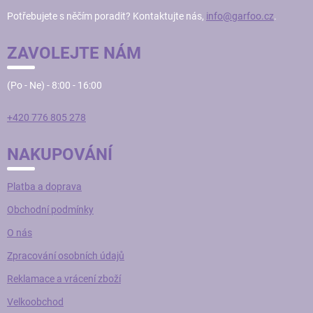
T
Potřebujete s něčím poradit? Kontaktujte nás,
info@garfoo.cz
.
Í
ZAVOLEJTE NÁM
(Po - Ne) - 8:00 - 16:00
+420 776 805 278
NAKUPOVÁNÍ
Platba a doprava
Obchodní podmínky
O nás
Zpracování osobních údajů
Reklamace a vrácení zboží
Velkoobchod