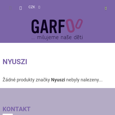
Přejít
NÁKUP
na
CZK
obsah
KOŠÍK
NYUSZI
Žádné produkty značky
Nyuszi
nebyly nalezeny...
Z
Á
P
KONTAKT
A