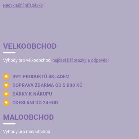
Recyklační příspěvky
VELKOOBCHOD
Výhody pro velkoobchod,
nejčastější otázky a odpovědi
.
99% PRODUKTŮ SKLADEM
DOPRAVA ZDARMA OD 5 000 KČ
DÁRKY K NÁKUPU
ODESLÁNÍ DO 24HOD
MALOOBCHOD
Výhody pro maloobchod.