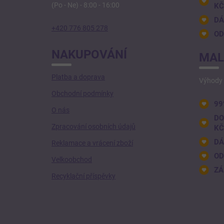
(Po - Ne) - 8:00 - 16:00
KČ
DÁ
+420 776 805 278
OD
NAKUPOVÁNÍ
MAL
Platba a doprava
Výhody 
Obchodní podmínky
99
O nás
DO
Zpracování osobních údajů
KČ
DÁ
Reklamace a vrácení zboží
OD
Velkoobchod
ZÁ
Recyklační příspěvky