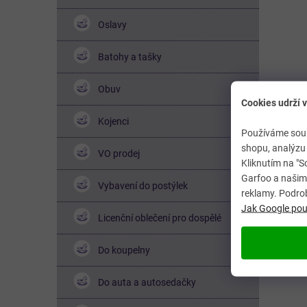
Oslavy
Batohy a tašky
Obuv
Cookies udrží v
Kojenci
Používáme soub
shopu, analýzu 
VO prodej
Kliknutím na "S
Garfoo a našimi
Vybavení do postýlek
reklamy. Podro
Jak Google použ
Licenční oblečení pro dospělé
Do koupelny
Do auta a autosedačky