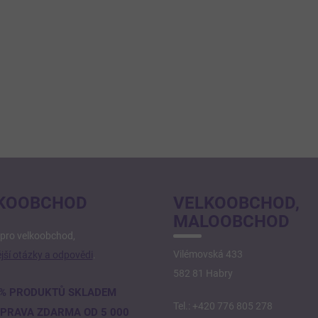
KOOBCHOD
VELKOOBCHOD,
MALOOBCHOD
pro velkoobchod,
Vilémovská 433
jší otázky a odpovědi
.
582 81 Habry
% PRODUKTŮ SKLADEM
Tel.: +420 776 805 278
PRAVA ZDARMA OD 5 000