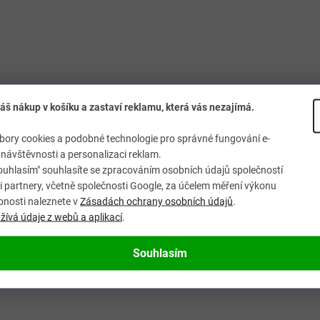
áš nákup v košíku a zastaví reklamu, která vás nezajímá.
ory cookies a podobné technologie pro správné fungování e-
návštěvnosti a personalizaci reklam.
ouhlasím" souhlasíte se zpracováním osobních údajů společností
 partnery, včetně společnosti Google, za účelem měření výkonu
bnosti naleznete v
Zásadách ochrany osobních údajů
.
ívá údaje z webů a aplikací
.
Souhlasím