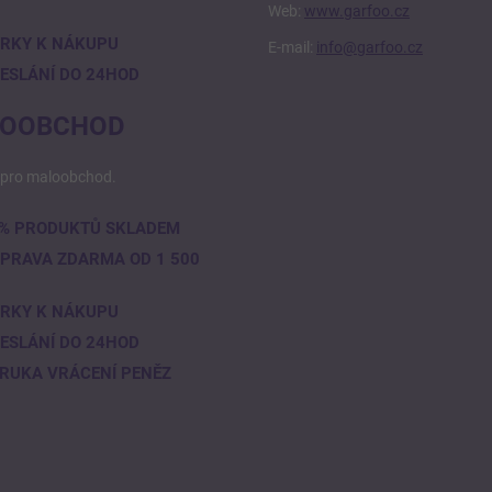
Web:
www.garfoo.cz
RKY K NÁKUPU
E-mail:
info@garfoo.cz
ESLÁNÍ DO 24HOD
OOBCHOD
pro maloobchod.
% PRODUKTŮ SKLADEM
PRAVA ZDARMA OD 1 500
RKY K NÁKUPU
ESLÁNÍ DO 24HOD
RUKA VRÁCENÍ PENĚZ