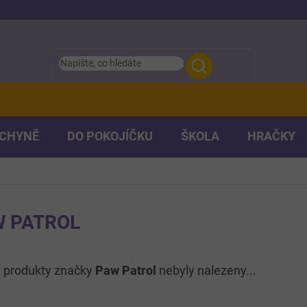
UCHYNĚ
DO POKOJÍČKU
ŠKOLA
HRAČKY
W PATROL
 produkty značky
Paw Patrol
nebyly nalezeny...