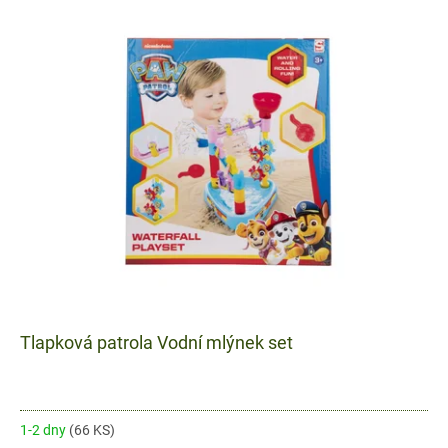
ý
r
p
o
i
d
s
u
p
k
r
t
o
ů
d
u
k
t
ů
Tlapková patrola Vodní mlýnek set
1-2 dny
(66 KS)