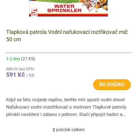
Tlapková patrola Vodní nafukovací roztřikovač míč
50 cm
1-2 dny
(21 KS)
488 Kč bez DPH
591 Kč
/ KS
DO KOŠÍKU
Když se léto rozjede naplno, tenhle míč spustí vodní show!
Nafukovací vodní rozstřikovač s motivem Tlapkové patroly
přináší osvěžení i zábavu v jednom. Stačí připojit hadici a...
2
položek celkem
O