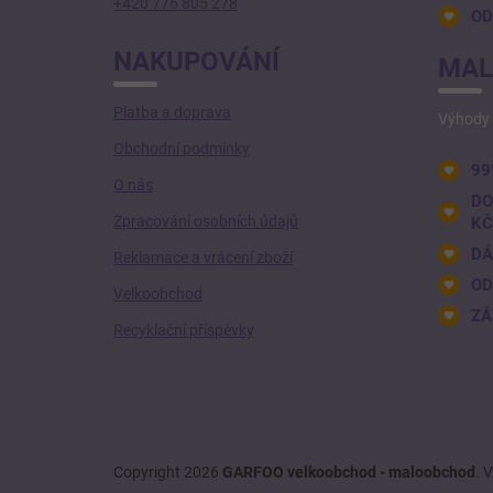
+420 776 805 278
OD
NAKUPOVÁNÍ
MAL
Platba a doprava
Výhody 
Obchodní podmínky
99
O nás
DO
Zpracování osobních údajů
KČ
DÁ
Reklamace a vrácení zboží
OD
Velkoobchod
ZÁ
Recyklační příspěvky
Copyright 2026
GARFOO velkoobchod - maloobchod
. 