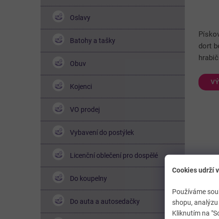
Oslavy
Pískov
Batohy a tašky
dort b
hrabič
Obuv
i zahr
plasto
VÝ
Kojenci
VO prodej
Vybavení do postýlek
Licenční oblečení pro dospělé
Cookies udrží v
Do koupelny
Hra
Používáme soub
Do auta a autosedačky
shopu, analýzu 
Kliknutím na "S