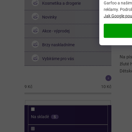
Garfoo a našimi
Kosmetika a drogerie
reklamy. Podro
Jak Google použ
Novinky
Akce - výprodej
Brzy naskladníme
Na pís
Vybíráme pro vás
žluté 
Dětské
Cena
cm po
úpravě
9
Kč
10
Kč
Na skladě
5