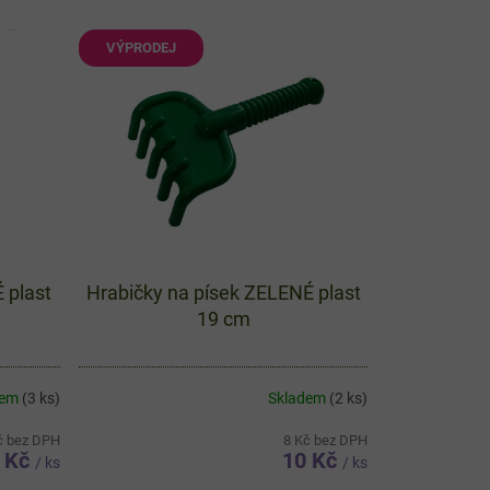
VÝPRODEJ
 plast
Hrabičky na písek ZELENÉ plast
19 cm
dem
(3 ks)
Skladem
(2 ks)
č bez DPH
8 Kč bez DPH
 Kč
10 Kč
/ ks
/ ks