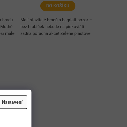
DO KOŠÍKU
o hradu
Malí stavitelé hradů a bagristi pozor –
! Modré
bez hrabiček nebude na pískovišti
ěší malé
žádná pořádná akce! Zelené plastové
hrabičky na písek potěší kluky i holky a
stanou se skvělým...
Nastavení
last 25