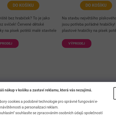
DO KOŠÍKU
DO KOŠÍKU
iště bez hrabiček? To je jako
Na stavbu největšího pískovéh
ez svíček! Červené dětské
jsou potřeba pořádné hrabičky
ky na písek potěší malé stavitele
plastové hrabičky na písek pot
adní pomocníky. Díky pevné
stavitele při hrách na zahradě,
vé konstrukci zvládnou hrabání...
pískovišti i na pláži. Díky...
PRODEJ
VÝPRODEJ
áš nákup v košíku a zastaví reklamu, která vás nezajímá.
bičky na písek ŽLUTÉ plast
Lopatka na písek ŽLUTÁ p
ory cookies a podobné technologie pro správné fungování e-
19 cm
cm
návštěvnosti a personalizaci reklam.
ouhlasím" souhlasíte se zpracováním osobních údajů společností