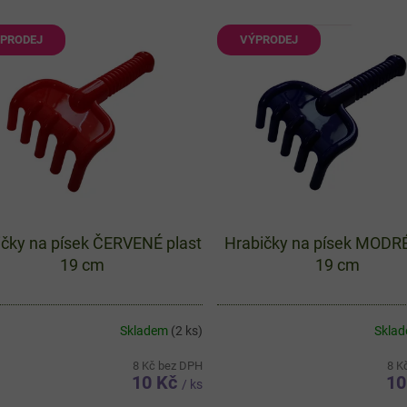
PRODEJ
VÝPRODEJ
ičky na písek ČERVENÉ plast
Hrabičky na písek MODRÉ
19 cm
19 cm
Skladem
(2 ks)
Skla
8 Kč bez DPH
8 K
10 Kč
10
/ ks