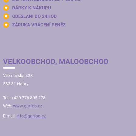
DÁRKY K NÁKUPU
ODESLÁNÍ DO 24HOD
ZÁRUKA VRÁCENÍ PENĚZ
VELKOOBCHOD, MALOOBCHOD
Vilémovská 433
582 81 Habry
Tel.: +420 776 805 278
Web:
www.garfoo.cz
E-mail:
info@garfoo.cz