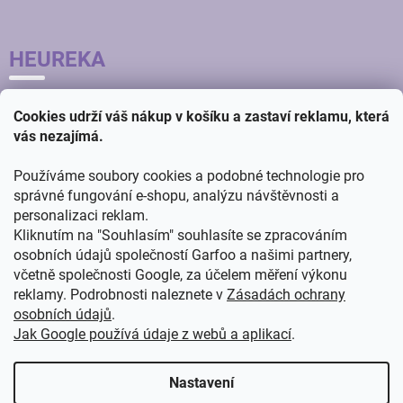
HEUREKA
Cookies udrží váš nákup v košíku a zastaví reklamu, která
vás nezajímá.
Používáme soubory cookies a podobné technologie pro
správné fungování e-shopu, analýzu návštěvnosti a
personalizaci reklam.
Kliknutím na "Souhlasím" souhlasíte se zpracováním
osobních údajů společností Garfoo a našimi partnery,
včetně společnosti Google, za účelem měření výkonu
reklamy. Podrobnosti naleznete v
Zásadách ochrany
osobních údajů
.
Jak Google používá údaje z webů a aplikací
.
Vytvořil
ŠTEFAN MAZÁŇ
na
SHOPTETU
Nastavení