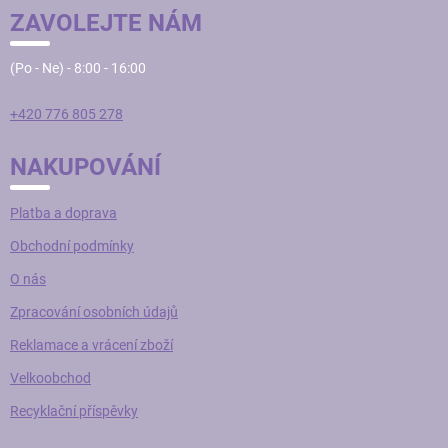
v
ZAVOLEJTE NÁM
k
y
v
(Po - Ne) - 8:00 - 16:00
ý
p
i
+420 776 805 278
s
u
NAKUPOVÁNÍ
Platba a doprava
Obchodní podmínky
O nás
Zpracování osobních údajů
Reklamace a vrácení zboží
Velkoobchod
Recyklační příspěvky