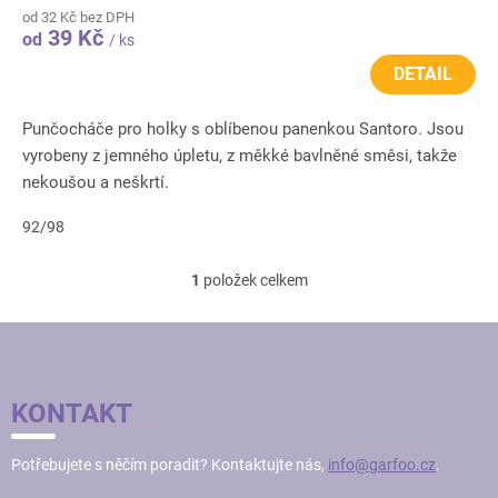
od 32 Kč bez DPH
39 Kč
od
/ ks
DETAIL
Punčocháče pro holky s oblíbenou panenkou Santoro. Jsou
vyrobeny z jemného úpletu, z měkké bavlněné směsi, takže
nekoušou a neškrtí.
92/98
1
položek celkem
O
v
l
Z
á
Á
d
P
a
KONTAKT
c
A
í
T
p
Potřebujete s něčím poradit? Kontaktujte nás,
info@garfoo.cz
.
Í
r