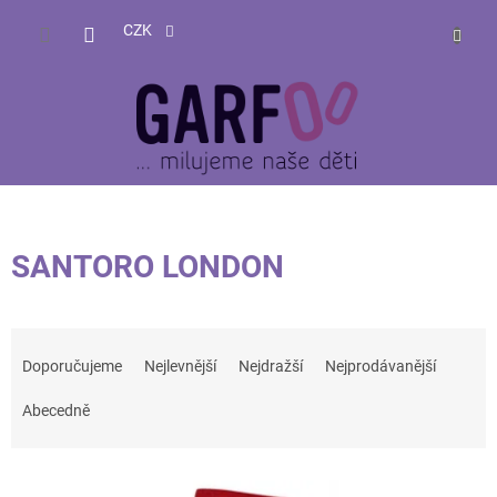
Přejít
NÁKUP
na
CZK
obsah
KOŠÍK
SANTORO LONDON
Ř
a
Doporučujeme
Nejlevnější
Nejdražší
Nejprodávanější
z
e
Abecedně
n
í
V
p