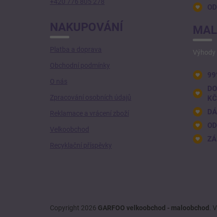
+420 776 805 278
OD
NAKUPOVÁNÍ
MAL
Platba a doprava
Výhody 
Obchodní podmínky
99
O nás
DO
Zpracování osobních údajů
KČ
DÁ
Reklamace a vrácení zboží
OD
Velkoobchod
ZÁ
Recyklační příspěvky
Copyright 2026
GARFOO velkoobchod - maloobchod
. 