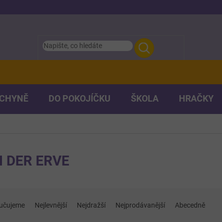
UCHYNĚ
DO POKOJÍČKU
ŠKOLA
HRAČKY
 DER ERVE
učujeme
Nejlevnější
Nejdražší
Nejprodávanější
Abecedně