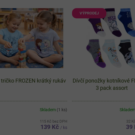
VÝPRODEJ
í tričko FROZEN krátký rukáv
Dívčí ponožky kotníkové
3 pack assort
Skladem
(1 ks)
Sklade
115 Kč bez DPH
32 K
139 Kč
39
/ ks