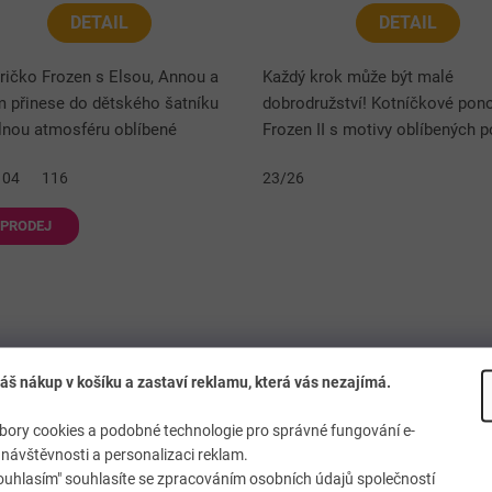
DETAIL
DETAIL
tričko Frozen s Elsou, Annou a
Každý krok může být malé
m přinese do dětského šatníku
dobrodružství! Kotníčkové pon
lnou atmosféru oblíbené
Frozen II s motivy oblíbených 
y. Příjemný bavlněný materiál
přinášejí pohodlí i hravý vzhled
104
116
23/26
í pohodlné nošení po celý den...
obsahuje 3 páry v různých barev
PRODEJ
áš nákup v košíku a zastaví reklamu, která vás nezajímá.
ory cookies a podobné technologie pro správné fungování e-
návštěvnosti a personalizaci reklam.
pecké slipy POŽÁRNÍK SAM
Chlapecké slipy ZAJÍČE
ouhlasím" souhlasíte se zpracováním osobních údajů společností