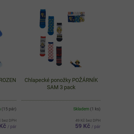
 FROZEN
Chlapecké ponožky POŽÁRNÍK
SAM 3 pack
m
(15 pár)
Skladem
(1 ks)
č bez DPH
49 Kč bez DPH
 Kč
59 Kč
/ pár
/ pár