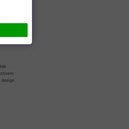
dem
(7 ks)
č bez DPH
 Kč
/ ks
aždé
motivem
ý design
je