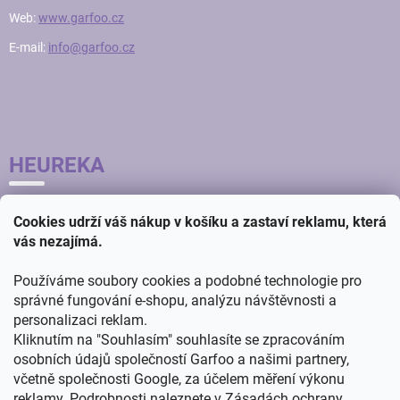
Web:
www.garfoo.cz
E-mail:
info@garfoo.cz
HEUREKA
Cookies udrží váš nákup v košíku a zastaví reklamu, která
vás nezajímá.
Používáme soubory cookies a podobné technologie pro
správné fungování e-shopu, analýzu návštěvnosti a
personalizaci reklam.
Kliknutím na "Souhlasím" souhlasíte se zpracováním
osobních údajů společností Garfoo a našimi partnery,
včetně společnosti Google, za účelem měření výkonu
reklamy. Podrobnosti naleznete v
Zásadách ochrany