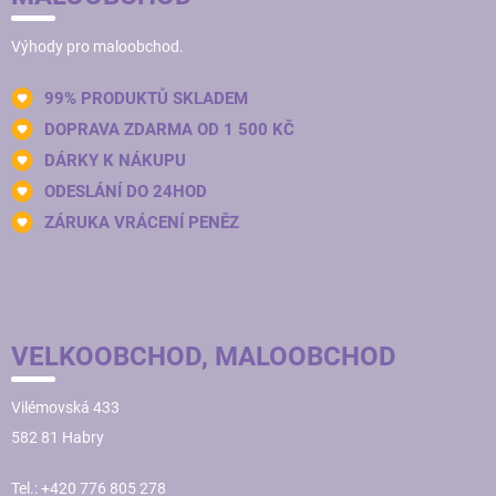
Výhody pro maloobchod.
99% PRODUKTŮ SKLADEM
DOPRAVA ZDARMA OD 1 500 KČ
DÁRKY K NÁKUPU
ODESLÁNÍ DO 24HOD
ZÁRUKA VRÁCENÍ PENĚZ
VELKOOBCHOD, MALOOBCHOD
Vilémovská 433
582 81 Habry
Tel.: +420 776 805 278