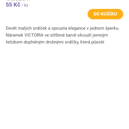
55 Kč
/ ks
DO KOŠÍKU
Devět malých srdíček a spousta elegance v jednom šperku.
Náramek VICTORIA ve stříbrné barvě okouzlí jemným
řetízkem doplněným drobnými srdíčky, která působí
romanticky a zároveň...