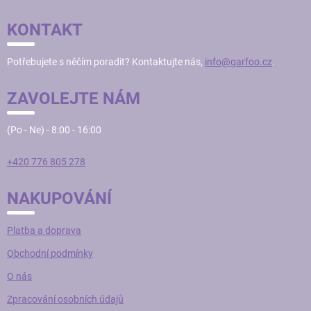
d
P
a
KONTAKT
c
A
í
T
p
Potřebujete s něčím poradit? Kontaktujte nás,
info@garfoo.cz
.
Í
r
v
ZAVOLEJTE NÁM
k
y
v
(Po - Ne) - 8:00 - 16:00
ý
p
i
+420 776 805 278
s
u
NAKUPOVÁNÍ
Platba a doprava
Obchodní podmínky
O nás
Zpracování osobních údajů