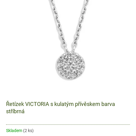
ý
r
p
o
i
d
s
u
p
k
r
t
o
ů
d
u
k
t
ů
Řetízek VICTORIA s kulatým přívěskem barva
stříbrná
Skladem
(2 ks)