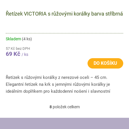
Řetízek VICTORIA s růžovými korálky barva stříbrná
Skladem
(4 ks)
57 Kč bez DPH
69 Kč
/ ks
DO KOŠÍKU
Řetízek s růžovými korálky z nerezové oceli – 45 cm.
Elegantní řetízek na krk s jemnými růžovými korálky je
ideálním doplňkem pro každodenní nošení i slavnostní
příležitosti....
8
položek celkem
O
v
l
Z
á
Á