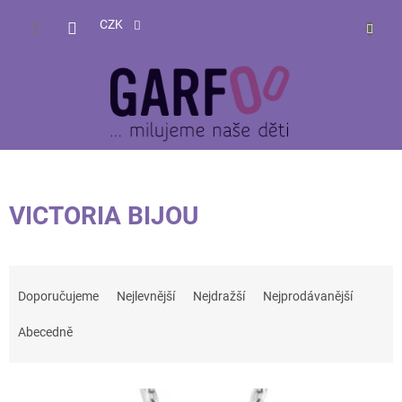
Přejít
NÁKUP
na
CZK
obsah
KOŠÍK
VICTORIA BIJOU
Ř
a
Doporučujeme
Nejlevnější
Nejdražší
Nejprodávanější
z
e
Abecedně
n
í
V
p