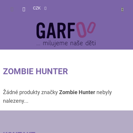
Přejít
NÁKUP
na
CZK
obsah
KOŠÍK
ZOMBIE HUNTER
Žádné produkty značky
Zombie Hunter
nebyly
nalezeny...
Z
Á
P