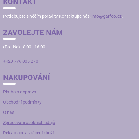
KONTAKT
A
T
Potřebujete s něčím poradit? Kontaktujte nás,
info@garfoo.cz
.
Í
ZAVOLEJTE NÁM
(Po - Ne) - 8:00 - 16:00
+420 776 805 278
NAKUPOVÁNÍ
Platba a doprava
Obchodní podmínky
O nás
Zpracování osobních údajů
Reklamace a vrácení zboží