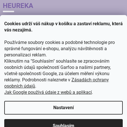
HEUREKA
Cookies udrží váš nákup v košíku a zastaví reklamu, která
vás nezajímá.
Používáme soubory cookies a podobné technologie pro
správné fungování e-shopu, analýzu návštěvnosti a
personalizaci reklam.
Kliknutím na "Souhlasím" souhlasíte se zpracováním
osobních údajů společností Garfoo a našimi partnery,
včetně společnosti Google, za účelem měření výkonu
reklamy. Podrobnosti naleznete v
Zásadách ochrany
osobních údajů
.
Jak Google používá údaje z webů a aplikací
.
Vytvořil
ŠTEFAN MAZÁŇ
na
SHOPTETU
Nastavení
Copyright 2026
GARFOO velkoobchod - maloobchod
. Všechna
Souhlasím
práva vyhrazena.