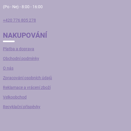
v
(Po - Ne) - 8:00 - 16:00
ý
p
i
+420 776 805 278
s
u
NAKUPOVÁNÍ
Platba a doprava
Obchodní podmínky
O nás
Zpracování osobních údajů
Reklamace a vrácení zboží
Velkoobchod
Recyklační příspěvky