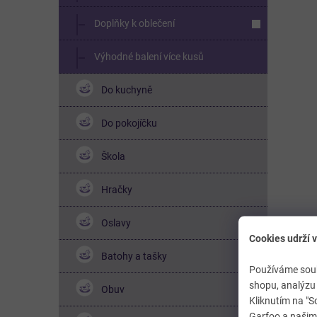
Doplňky k oblečení
Výhodné balení více kusů
Do kuchyně
Do pokojíčku
Škola
Hračky
Oslavy
Cookies udrží v
Batohy a tašky
Používáme soub
shopu, analýzu 
Obuv
Kliknutím na "S
Garfoo a našimi