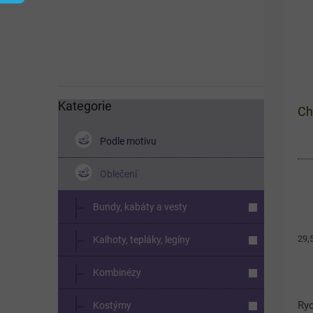
í
s
p
p
a
r
n
o
e
d
l
u
k
Kategorie
Přeskočit
Ch
kategorie
t
ů
Podle motivu
Oblečení
Bundy, kabáty a vesty
Měr
29,
Kalhoty, tepláky, legíny
cen
Kombinézy
Ryc
Kostýmy