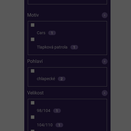
Motiv
Cars
1
Tlapková patrola
1
Pohlaví
chlapecké
2
Velikost
98/104
1
104/110
1