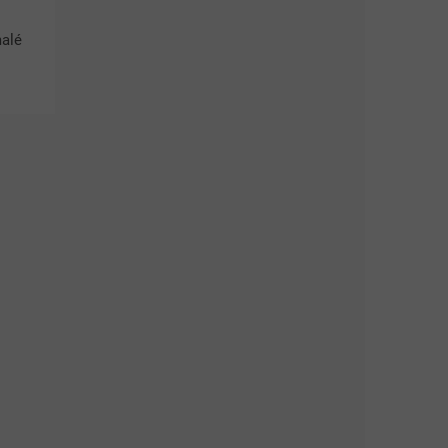
alé
diny
je
..