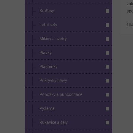
zak
Kraťasy
spo
při
Letní sety
poř
10
Bav
Mikiny a svetry
Plavky
Pláštěnky
Pokrývky hlavy
Ponožky a punčocháče
Pyžama
Rukavice a šály