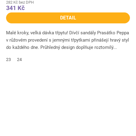
282 Kč bez DPH
341 Kč
DETAIL
Malé kroky, velká dávka třpytu! Dívčí sandály Prasátko Peppa
v růžovém provedení s jemnými třpytkami přinášejí hravý styl
do každého dne. Průhledný design doplňuje roztomilý...
23
24