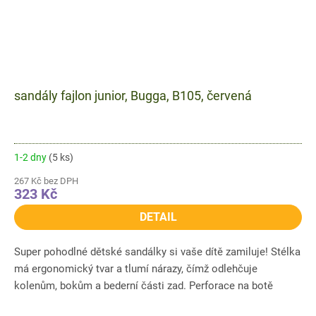
sandály fajlon junior, Bugga, B105, červená
1-2 dny
(5 ks)
267 Kč bez DPH
323 Kč
DETAIL
Super pohodlné dětské sandálky si vaše dítě zamiluje! Stélka
má ergonomický tvar a tlumí nárazy, čímž odlehčuje
kolenům, bokům a bederní části zad. Perforace na botě
zajistí...