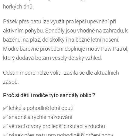
horkých dnů.
Pásek přes patu lze využít pro lepší upevnění při
aktivním pohybu. Sandály jsou vhodné na zahradu, k
bazénu, na pláž, do školky i na běžné letní nošení.
Modré barevné provedení doplňuje motiv Paw Patrol,
který dodává botám veselý dětský vzhled.
Odstín modré nelze volit - zasílá se dle aktuálních
zásob.
Proč si děti i rodiče tyto sandály oblíbí?
✅ lehké a pohodlné letní obutí
✅ snadné a rychlé nazouvání
✅ větrací otvory pro lepší cirkulaci vzduchu
✅ pásek přes patu pro pohodlnější držení nohy