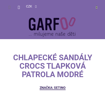
Přejít
NÁKUP
na
CZK
obsah
KOŠÍK
CHLAPECKÉ SANDÁLY
CROCS TLAPKOVÁ
PATROLA MODRÉ
ZNAČKA:
SETINO