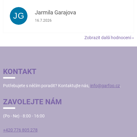
Jarmila Garajova
JG
Hodnocení obchodu je 5 z 5 hvězdiček.
16.7.2026
Zobrazit další hodnocení
Z
Á
P
KONTAKT
A
T
Potřebujete s něčím poradit? Kontaktujte nás,
info@garfoo.cz
.
Í
ZAVOLEJTE NÁM
(Po - Ne) - 8:00 - 16:00
+420 776 805 278