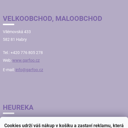
VELKOOBCHOD, MALOOBCHOD
Vilémovská 433
582 81 Habry
Tel.: +420 776 805 278
Web:
www.garfoo.cz
E-mail:
info@garfoo.cz
HEUREKA
Cookies udrží váš nákup v košíku a zastaví reklamu, která