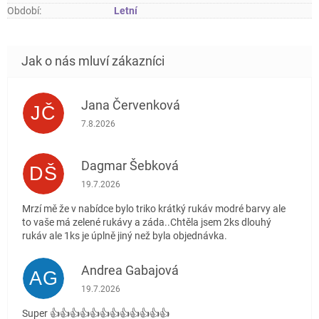
Období
:
Letní
Jana Červenková
JČ
Hodnocení obchodu je 5 z 5 hvězdiček.
7.8.2026
Dagmar Šebková
DŠ
Hodnocení obchodu je 4 z 5 hvězdiček.
19.7.2026
Mrzí mě že v nabídce bylo triko krátký rukáv modré barvy ale
to vaše má zelené rukávy a záda..Chtěla jsem 2ks dlouhý
rukáv ale 1ks je úplně jiný než byla objednávka.
Andrea Gabajová
AG
Hodnocení obchodu je 5 z 5 hvězdiček.
19.7.2026
Super 👍👍👍👍👍👍👍👍👍👍👍👍