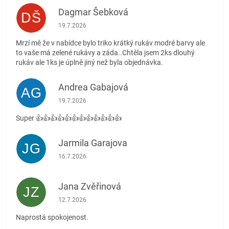
Dagmar Šebková
DŠ
Hodnocení obchodu je 4 z 5 hvězdiček.
19.7.2026
Mrzí mě že v nabídce bylo triko krátký rukáv modré barvy ale
to vaše má zelené rukávy a záda..Chtěla jsem 2ks dlouhý
rukáv ale 1ks je úplně jiný než byla objednávka.
Andrea Gabajová
AG
Hodnocení obchodu je 5 z 5 hvězdiček.
19.7.2026
Super 👍👍👍👍👍👍👍👍👍👍👍👍
Jarmila Garajova
JG
Hodnocení obchodu je 5 z 5 hvězdiček.
16.7.2026
Jana Zvěřinová
JZ
Hodnocení obchodu je 5 z 5 hvězdiček.
12.7.2026
Naprostá spokojenost.