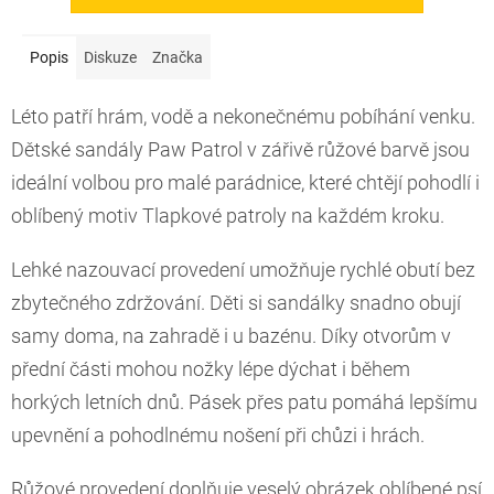
Popis
Diskuze
Značka
Léto patří hrám, vodě a nekonečnému pobíhání venku.
Dětské sandály Paw Patrol v zářivě růžové barvě jsou
ideální volbou pro malé parádnice, které chtějí pohodlí i
oblíbený motiv Tlapkové patroly na každém kroku.
Lehké nazouvací provedení umožňuje rychlé obutí bez
zbytečného zdržování. Děti si sandálky snadno obují
samy doma, na zahradě i u bazénu. Díky otvorům v
přední části mohou nožky lépe dýchat i během
horkých letních dnů. Pásek přes patu pomáhá lepšímu
upevnění a pohodlnému nošení při chůzi i hrách.
Růžové provedení doplňuje veselý obrázek oblíbené psí