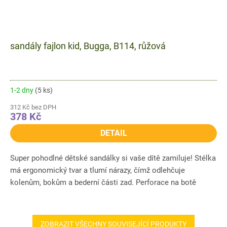
sandály fajlon kid, Bugga, B114, růžová
1-2 dny
(5 ks)
312 Kč bez DPH
378 Kč
DETAIL
Super pohodlné dětské sandálky si vaše dítě zamiluje! Stélka
má ergonomický tvar a tlumí nárazy, čímž odlehčuje
kolenům, bokům a bederní části zad. Perforace na botě
zajistí...
ZOBRAZIT VŠECHNY SOUVISEJÍCÍ PRODUKTY