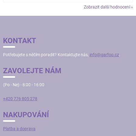
Zobrazit další hodnocení
Z
Á
P
KONTAKT
A
T
Potřebujete s něčím poradit? Kontaktujte nás,
info@garfoo.cz
.
Í
ZAVOLEJTE NÁM
(Po - Ne) - 8:00 - 16:00
+420 776 805 278
NAKUPOVÁNÍ
Platba a doprava