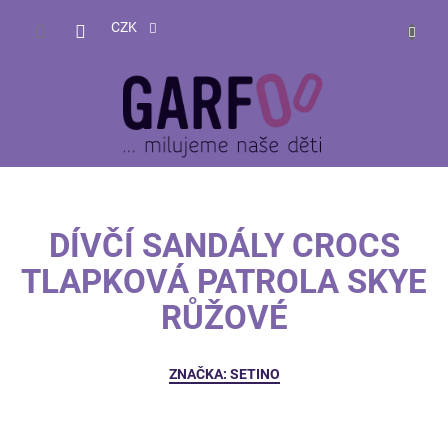
Přejít
NÁKUP
na
CZK
obsah
KOŠÍK
DÍVČÍ SANDÁLY CROCS
TLAPKOVÁ PATROLA SKYE
RŮŽOVÉ
ZNAČKA:
SETINO