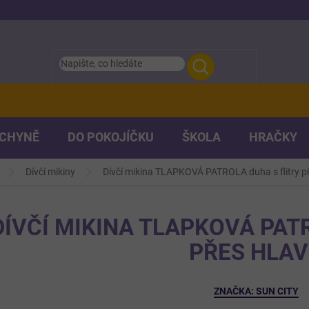
UCHYNĚ
DO POKOJÍČKU
ŠKOLA
HRAČKY
Dívčí mikiny
Dívčí mikina TLAPKOVÁ PATROLA duha s flitry p
DÍVČÍ MIKINA TLAPKOVÁ PAT
PŘES HLA
ZNAČKA:
SUN CITY