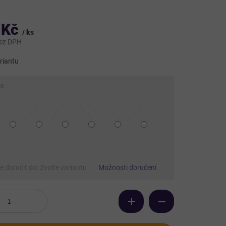
 Kč
/ ks
bez DPH
riantu
ta
 doručit do:
Zvolte variantu
Možnosti doručení