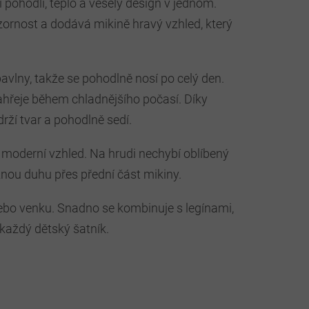
pohodlí, teplo a veselý design v jednom.
zornost a dodává mikině hravý vzhled, který
vlny, takže se pohodlně nosí po celý den.
hřeje během chladnějšího počasí. Díky
ží tvar a pohodlně sedí.
moderní vzhled. Na hrudi nechybí oblíbený
znou duhu přes přední část mikiny.
nebo venku. Snadno se kombinuje s legínami,
každý dětský šatník.