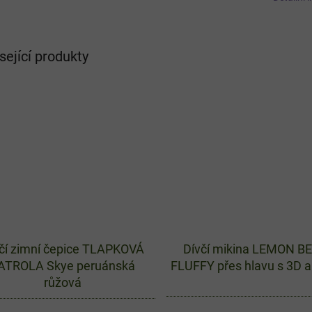
sející produkty
čí zimní čepice TLAPKOVÁ
Dívčí mikina LEMON B
ATROLA Skye peruánská
FLUFFY přes hlavu s 3D a
růžová