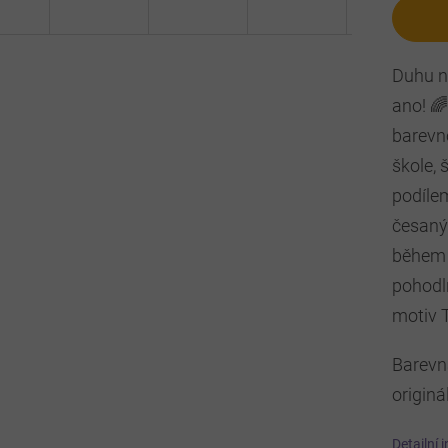
Duhu na
ano! 
barevno
škole, 
podílem
česaný
během 
pohodl
motiv T
Barevná
originá
Detailní 