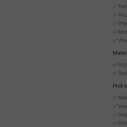
✅ Poh
✅ Pru
✅ Pří
✅ Moti
✅ Vhod
Materi
✅ Růžo
✅ Šedá
Proč si
✅ Měk
✅ Vese
✅ Hřej
✅ Poho