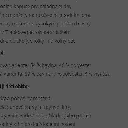
odlná kapuce pro chladnější dny
žné manžety na rukávech i spodním lemu
jemný materiál s vysokým podílem bavlny
v Tlapkové patroly se srdíčkem
ná do školy, školky i na volný čas
ál
vá varianta: 54 % bavlna, 46 % polyester
 varianta: 89 % bavlna, 7 % polyester, 4 % viskóza
 ji děti oblíbí?
ký a pohodlný materiál
lé duhové barvy a třpytivé flitry
ivý vnitřek ideální do chladnějšího počasí
dlný střih pro každodenní nošení