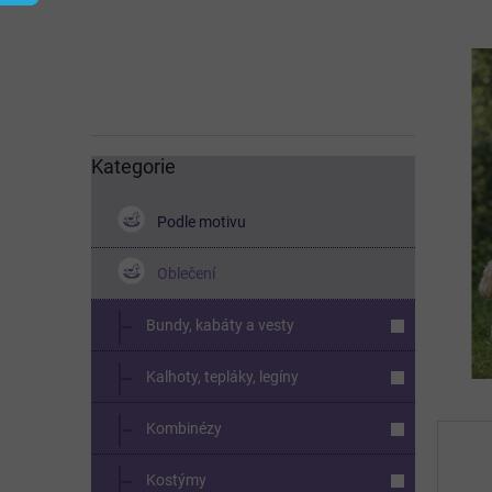
í
p
a
n
e
l
Kategorie
Přeskočit
kategorie
Podle motivu
Oblečení
Bundy, kabáty a vesty
Kalhoty, tepláky, legíny
Kombinézy
Kostýmy