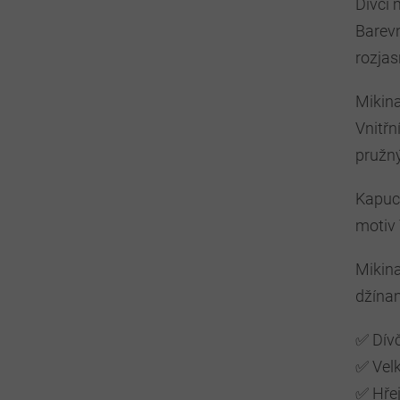
Dívčí 
Barevn
rozjas
Mikina
Vnitřn
pružný
Kapuce
motiv 
Mikina
džínam
✅ Dív
✅ Velk
✅ Hřej