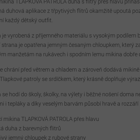
mikina TLAPKOVÁ PATROLA duha s flitry přes hlavu přináší 
á duhová aplikace z třpytivých flitrů okamžitě upoutá po
ní každý dětský outfit.
 je vyrobená z příjemného materiálu s vysokým podílem ba
í strana je opatřena jemným česaným chloupkem, který za
m manžetám na rukávech i spodním lemu mikina dobře dr
 chrání před větrem a chladem a zároveň dodává mikině 
Tlapkové patroly se srdíčkem, který krásně doplňuje výra
 se hodí do školy, školky, na výlety i běžné nošení doma 
i i tepláky a díky veselým barvám působí hravě a rozzáří 
čí mikina TLAPKOVÁ PATROLA přes hlavu
á duha z barevných flitrů
ivý jemný chloupek z rubové strany