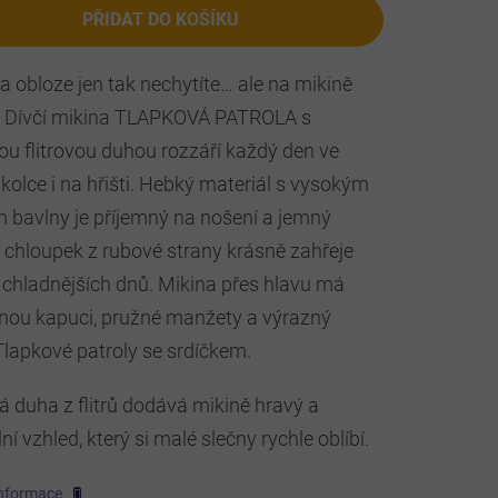
PŘIDAT DO KOŠÍKU
 obloze jen tak nechytíte… ale na mikině
 Dívčí mikina TLAPKOVÁ PATROLA s
u flitrovou duhou rozzáří každý den ve
školce i na hřišti. Hebký materiál s vysokým
 bavlny je příjemný na nošení a jemný
 chloupek z rubové strany krásně zahřeje
chladnějších dnů. Mikina přes hlavu má
nou kapuci, pružné manžety a výrazný
lapkové patroly se srdíčkem.
 duha z flitrů dodává mikině hravý a
lní vzhled, který si malé slečny rychle oblíbí.
informace