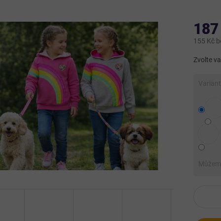
187
155 Kč 
Měrná
Zvolte va
cena:
Varian
Můžeme