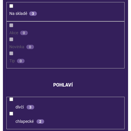
Na skladě
3
Akce
0
Novinka
0
Tip
0
POHLAVÍ
dívčí
3
chlapecké
2