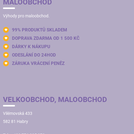
MALOOBCHOD
Výhody pro maloobchod.
99% PRODUKTŮ SKLADEM
DOPRAVA ZDARMA OD 1 500 KČ
DÁRKY K NÁKUPU
ODESLÁNÍ DO 24HOD
ZÁRUKA VRÁCENÍ PENĚZ
VELKOOBCHOD, MALOOBCHOD
Vilémovská 433
582 81 Habry