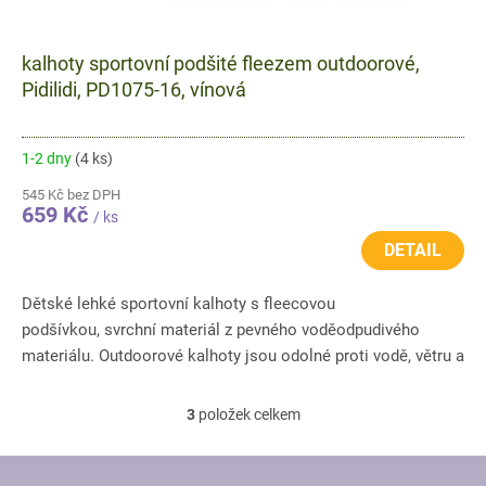
kalhoty sportovní podšité fleezem outdoorové,
Pidilidi, PD1075-16, vínová
1-2 dny
(4 ks)
545 Kč bez DPH
659 Kč
/ ks
DETAIL
Dětské lehké sportovní kalhoty s fleecovou
podšívkou, svrchní materiál z pevného voděodpudivého
materiálu. Outdoorové kalhoty jsou odolné proti vodě, větru a
odpuzují nečistoty....
3
položek celkem
O
v
l
Z
á