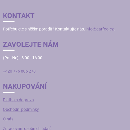
Á
d
P
a
KONTAKT
c
A
í
T
p
Potřebujete s něčím poradit? Kontaktujte nás,
info@garfoo.cz
.
Í
r
v
ZAVOLEJTE NÁM
k
y
v
(Po - Ne) - 8:00 - 16:00
ý
p
i
+420 776 805 278
s
u
NAKUPOVÁNÍ
Platba a doprava
Obchodní podmínky
O nás
Zpracování osobních údajů