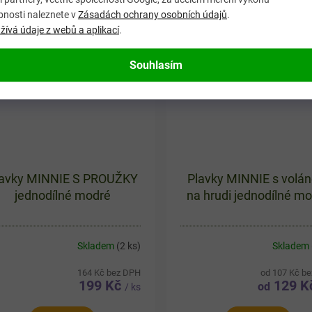
t zdobí motiv oblíbené
proužky, roztomilým motiv
bnosti naleznete v
Zásadách ochrany osobních údajů
.
ky...
myšky...
ívá údaje z webů a aplikací
.
VÝPRODEJ
VÝPRODEJ
Souhlasím
lavky MINNIE S PROUŽKY
Plavky MINNIE s volá
jednodílné modré
na hrudi jednodílné m
Skladem
(2 ks)
Skladem
164 Kč bez DPH
od 107 Kč b
199 Kč
129 K
od
/ ks