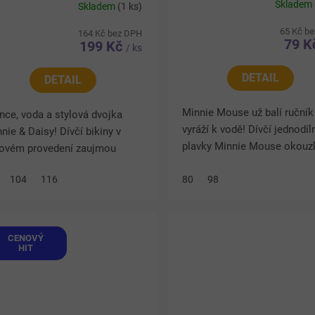
Skladem
Skladem
(1 ks)
65 Kč b
164 Kč bez DPH
79 
199 Kč
/ ks
DETAIL
DETAIL
Minnie Mouse už balí ručník
nce, voda a stylová dvojka
vyráží k vodě! Dívčí jednodíl
nie & Daisy! Dívčí bikiny v
plavky Minnie Mouse okouzl
žovém provedení zaujmou
sytě růžovou barvou, vesel
ntíkatým topem a barevně
104
116
motivem oblíbené myšky a
80
98
uhovanými kalhotkami. Hravá
květinovým designem. Zadní
ínka zdobená kytičkami...
s...
CENOVÝ
HIT