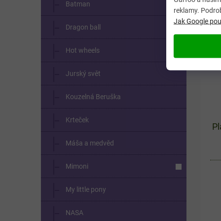
čás
Batman
reklamy. Podro
myš
Jak Google použ
Dragon ball
Hot wheels
Jurský svět
Kouzelná Beruška
Krteček
P
Máša a medvěd
Mimoni
My little pony
NASA