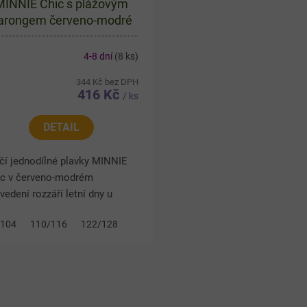
MINNIE Chic s plážovým
arongem červeno-modré
4-8 dní
(8 ks)
344 Kč bez DPH
416 Kč
/ ks
DETAIL
čí jednodílné plavky MINNIE
ic v červeno-modrém
vedení rozzáří letní dny u
énu i moře. Pruhovaný motiv,
/104
110/116
122/128
azná Minnie a roztomilé
ánky dodávají plavkám hravý...
O
v
l