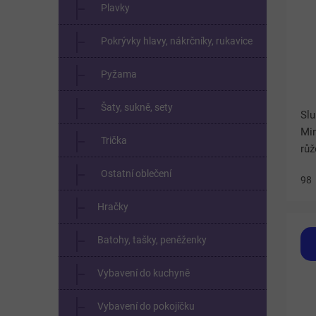
Plavky
Pokrývky hlavy, nákrčníky, rukavice
Pyžama
Šaty, sukně, sety
Slu
Min
Trička
rů
pu
Ostatní oblečení
98
pr
ram
Hračky
Batohy, tašky, peněženky
Vybavení do kuchyně
Vybavení do pokojíčku