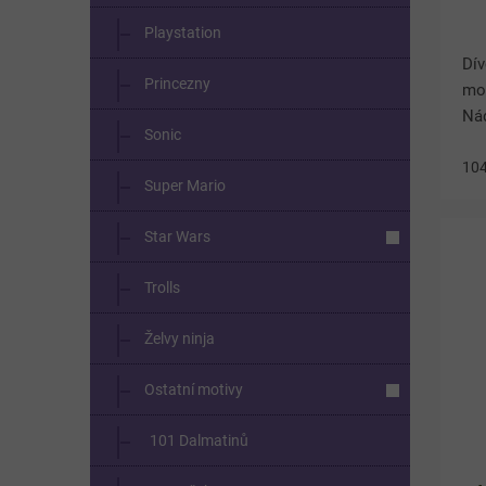
Playstation
Dív
Princezny
mod
Nád
Sonic
Mi
ce
10
Super Mario
mo
sle
Star Wars
Trolls
Želvy ninja
Ostatní motivy
101 Dalmatinů