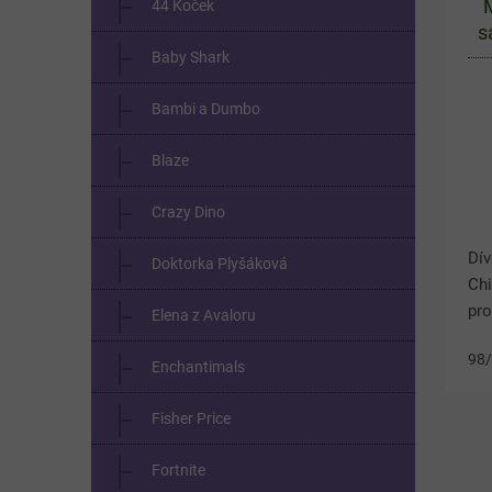
44 Koček
s
Baby Shark
Bambi a Dumbo
Blaze
Crazy Dino
Dív
Doktorka Plyšáková
Ch
pro
Elena z Avaloru
baz
98
výr
Enchantimals
vol
Fisher Price
Fortnite