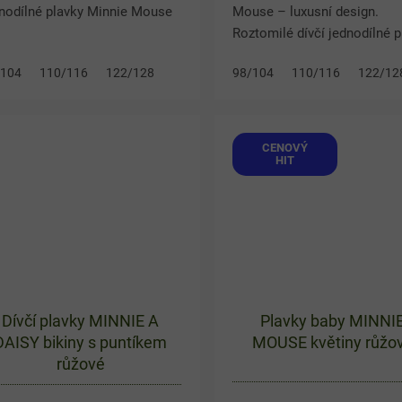
nodílné plavky Minnie Mouse
Mouse – luxusní design.
ářivě růžovém provedení
Roztomilé dívčí jednodílné p
ouzlí veselým motivem
Minnie Mouse si zamiluje k
/104
110/116
122/128
98/104
110/116
122/12
íbené myšky Minnie a...
malá parádnice! Stylový des
oblíbenou Minnie,...
CENOVÝ
HIT
Dívčí plavky MINNIE A
Plavky baby MINNI
DAISY bikiny s puntíkem
MOUSE květiny růžo
růžové