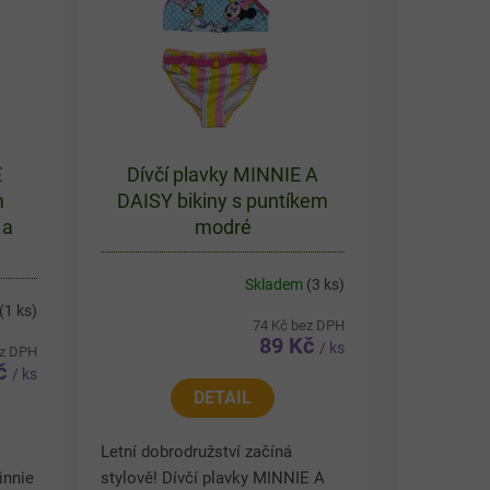
E
Dívčí plavky MINNIE A
m
DAISY bikiny s puntíkem
 a
modré
Skladem
(3 ks)
(1 ks)
74 Kč bez DPH
89 Kč
/ ks
ez DPH
Kč
/ ks
DETAIL
Letní dobrodružství začíná
innie
stylově! Dívčí plavky MINNIE A