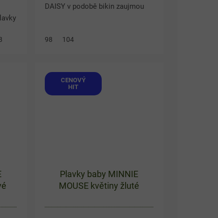
DAISY v podobě bikin zaujmou
lavky
veselým designem s puntíky a
aždá
barevnými proužky. Horní díl
8
98
104
ign s
zdobí roztomilý motiv Minnie a...
CENOVÝ
HIT
E
Plavky baby MINNIE
vé
MOUSE květiny žluté