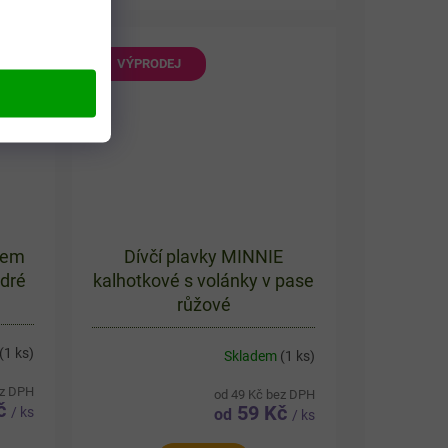
em
vody. Horní díl zdobí oblíbená
myška...
VÝPRODEJ
nem
Dívčí plavky MINNIE
odré
kalhotkové s volánky v pase
růžové
(1 ks)
Skladem
(1 ks)
ez DPH
od 49 Kč bez DPH
č
59 Kč
/ ks
od
/ ks