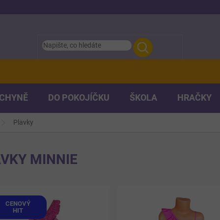
UCHYNĚ
DO POKOJÍČKU
ŠKOLA
HRAČKY
Plavky
VKY MINNIE
CENOVÝ
HIT