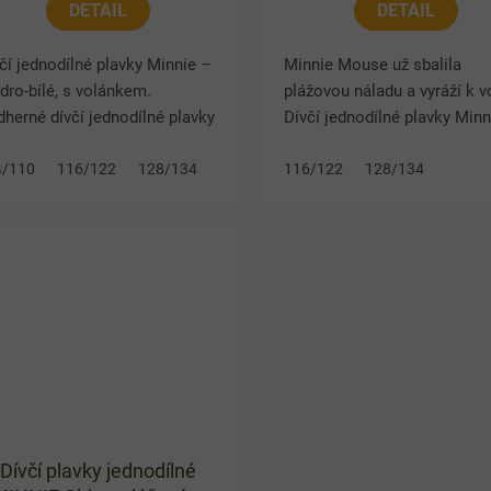
DETAIL
DETAIL
čí jednodílné plavky Minnie –
Minnie Mouse už sbalila
ro-bílé, s volánkem.
plážovou náladu a vyráží k v
herné dívčí jednodílné plavky
Dívčí jednodílné plavky Minn
nnie Mouse s jemným
modrém provedení zaujmou
lolátkovým pruhovaným
4/110
116/122
128/134
veselým Disney motivem a
116/122
128/134
tivem potěší každou malou
bohatě řaseným volánem na
čnu....
hrudi,...
Dívčí plavky jednodílné