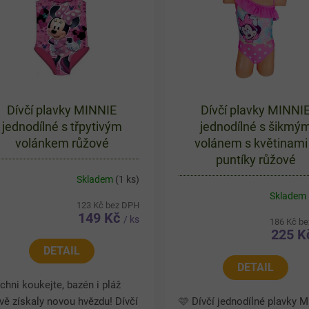
Dívčí plavky MINNIE
Dívčí plavky MINNI
jednodílné s třpytivým
jednodílné s šikmý
volánkem růžové
volánem s květinami
puntíky růžové
Skladem
(1 ks)
Skladem
123 Kč bez DPH
149 Kč
/ ks
186 Kč b
225 
DETAIL
DETAIL
chni koukejte, bazén i pláž
vě získaly novou hvězdu! Dívčí
🩷 Dívčí jednodílné plavky M