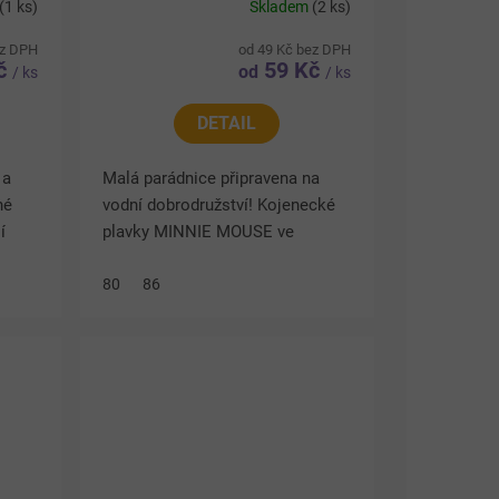
(1 ks)
Skladem
(2 ks)
ez DPH
od 49 Kč bez DPH
Kč
59 Kč
od
/ ks
/ ks
DETAIL
 a
Malá parádnice připravena na
né
vodní dobrodružství! Kojenecké
í
plavky MINNIE MOUSE ve
ým
výrazné žluté barvě s květinovým
motivem zaujmou hravým
80
86
 část
designem a pohodlným střihem.
Látkový...