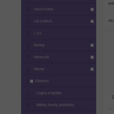
jed
Harry Potter
v z
ok
98
Lilo a Stitch
obl
L.O.L.
Mickey
Minecraft
Minnie
Oblečení
Legíny a tepláky
Mikiny, bundy, pláštěnky