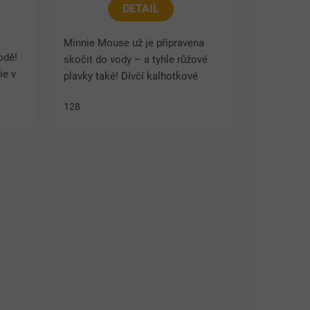
DETAIL
Minnie Mouse už je připravena
odě!
skočit do vody – a tyhle růžové
ie v
plavky také! Dívčí kalhotkové
plavky Minnie zaujmou veselým
128
motivem puntíků, obrázkem
oblíbené myšky a dvojitým...