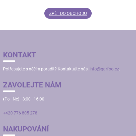
ZPĚT DO OBCHODU
Z
Á
P
KONTAKT
A
T
Potřebujete s něčím poradit? Kontaktujte nás,
info@garfoo.cz
.
Í
ZAVOLEJTE NÁM
(Po - Ne) - 8:00 - 16:00
+420 776 805 278
NAKUPOVÁNÍ