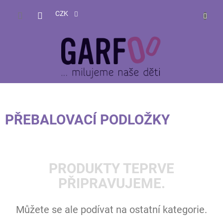
Přejít
NÁKUP
na
CZK
obsah
KOŠÍK
PŘEBALOVACÍ PODLOŽKY
PRODUKTY TEPRVE
PŘIPRAVUJEME.
Můžete se ale podívat na ostatní kategorie.