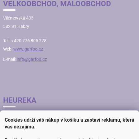
VELKOOBCHOD, MALOOBCHOD
Vilémovská 433
582 81 Habry
Tel.: +420 776 805 278
Web:
www.garfoo.cz
E-mail:
info@garfoo.cz
HEUREKA
Cookies udrží váš nákup v košíku a zastaví reklamu, která
vás nezajímá.