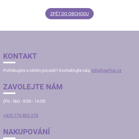
ZPĚT DO OBCHODU
Z
Á
P
KONTAKT
A
T
Potřebujete s něčím poradit? Kontaktujte nás,
info@garfoo.cz
.
Í
ZAVOLEJTE NÁM
(Po - Ne) - 8:00 - 16:00
+420 776 805 278
NAKUPOVÁNÍ