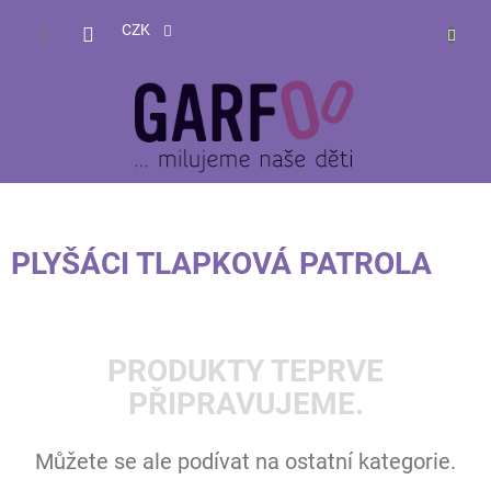
Přejít
NÁKUP
na
CZK
obsah
KOŠÍK
PLYŠÁCI TLAPKOVÁ PATROLA
PRODUKTY TEPRVE
PŘIPRAVUJEME.
Můžete se ale podívat na ostatní kategorie.