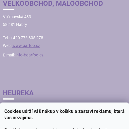
VELKOOBCHOD, MALOOBCHOD
Vilémovská 433
582 81 Habry
Tel.: +420 776 805 278
Web:
www.garfoo.cz
E-mail:
info@garfoo.cz
HEUREKA
Cookies udrží váš nákup v košíku a zastaví reklamu, která
vás nezajímá.