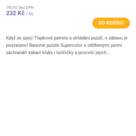
192 Kč bez DPH
232 Kč
/ ks
DO KOŠÍKU
Když se spojí Tlapková patrola a skládání puzzlí, o zábavu je
postaráno! Barevné puzzle Supercolor s oblíbenými psími
záchranáři zabaví kluky i holčičky a procvičí jejich...