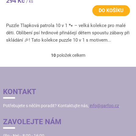
294 Kč
/ ks
DO KOŠÍKU
Puzzle Tlapková patrola 10 v 1 🐾 – velká kolekce pro malé
děti. Oblíbení psí hrdinové přinášejí dětem spoustu zábavy při
skládání 🎉! Tato kolekce puzzle 10 v 1 s motivem...
10
položek celkem
O
v
l
Z
á
Á
d
P
a
KONTAKT
c
A
í
T
p
Potřebujete s něčím poradit? Kontaktujte nás,
info@garfoo.cz
.
Í
r
v
ZAVOLEJTE NÁM
k
y
v
(Po - Ne) - 8:00 - 16:00