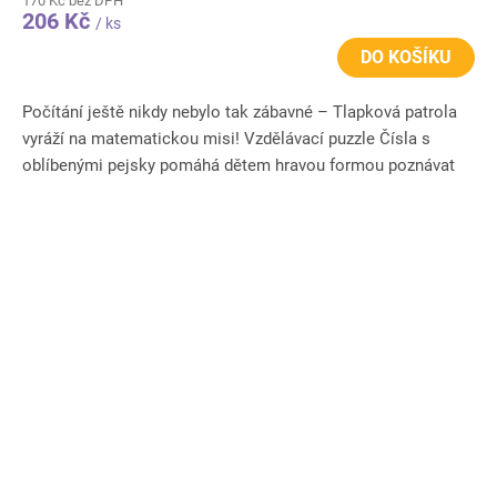
170 Kč bez DPH
206 Kč
/ ks
DO KOŠÍKU
Počítání ještě nikdy nebylo tak zábavné – Tlapková patrola
vyráží na matematickou misi! Vzdělávací puzzle Čísla s
oblíbenými pejsky pomáhá dětem hravou formou poznávat
číslice a...