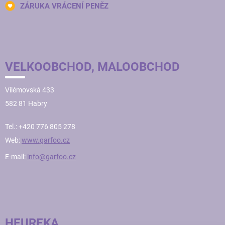
ZÁRUKA VRÁCENÍ PENĚZ
VELKOOBCHOD, MALOOBCHOD
Vilémovská 433
582 81 Habry
Tel.: +420 776 805 278
Web:
www.garfoo.cz
E-mail:
info@garfoo.cz
HEUREKA