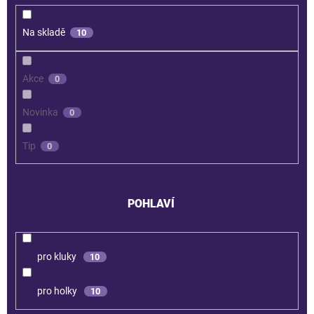
Na skladě
10
Akce
0
Novinka
0
Tip
0
POHLAVÍ
pro kluky
10
pro holky
10