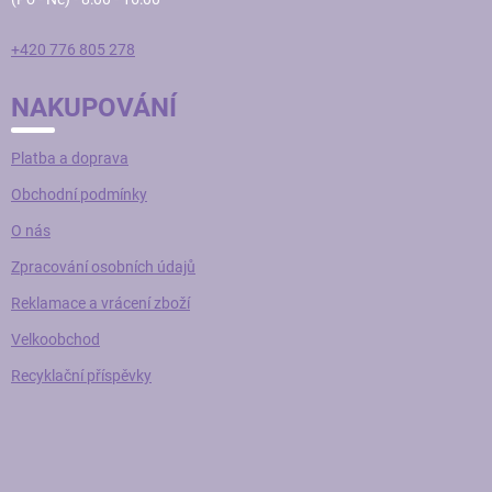
ý
p
i
+420 776 805 278
s
u
NAKUPOVÁNÍ
Platba a doprava
Obchodní podmínky
O nás
Zpracování osobních údajů
Reklamace a vrácení zboží
Velkoobchod
Recyklační příspěvky