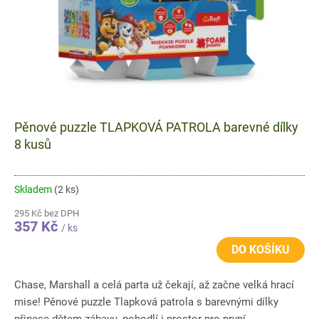
u
k
t
ů
Pěnové puzzle TLAPKOVÁ PATROLA barevné dílky
8 kusů
Skladem
(2 ks)
295 Kč bez DPH
357 Kč
/ ks
DO KOŠÍKU
Chase, Marshall a celá parta už čekají, až začne velká hrací
mise! Pěnové puzzle Tlapková patrola s barevnými dílky
přinese dětem zábavu, pohodlí i prostor pro první