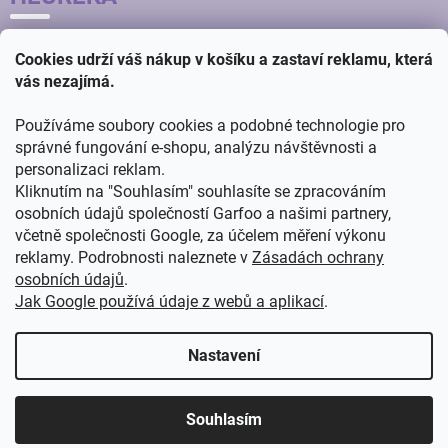
Cookies udrží váš nákup v košíku a zastaví reklamu, která
vás nezajímá.
Používáme soubory cookies a podobné technologie pro
správné fungování e-shopu, analýzu návštěvnosti a
personalizaci reklam.
Kliknutím na "Souhlasím" souhlasíte se zpracováním
osobních údajů společností Garfoo a našimi partnery,
včetně společnosti Google, za účelem měření výkonu
reklamy. Podrobnosti naleznete v
Zásadách ochrany
osobních údajů
.
Jak Google používá údaje z webů a aplikací
.
Vytvořil
ŠTEFAN MAZÁŇ
na
SHOPTETU
Nastavení
Copyright 2026
GARFOO velkoobchod - maloobchod
. Všechna
Souhlasím
práva vyhrazena.