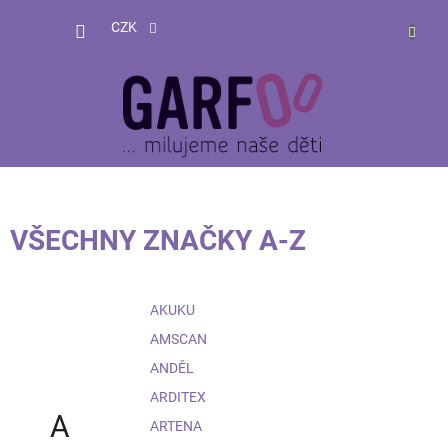
Přejít
NÁKUP
na
CZK
obsah
KOŠÍK
VŠECHNY ZNAČKY A-Z
AKUKU
AMSCAN
ANDĚL
ARDITEX
A
ARTENA