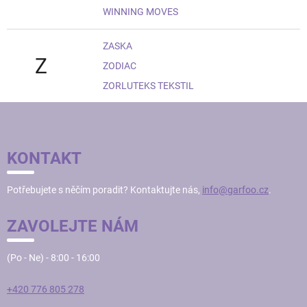
WINNING MOVES
ZASKA
Z
ZODIAC
ZORLUTEKS TEKSTIL
Z
Á
P
KONTAKT
A
T
Potřebujete s něčím poradit? Kontaktujte nás,
info@garfoo.cz
.
Í
ZAVOLEJTE NÁM
(Po - Ne) - 8:00 - 16:00
+420 776 805 278