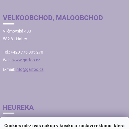
VELKOOBCHOD, MALOOBCHOD
Vilémovská 433
582 81 Habry
Tel.: +420 776 805 278
Web:
www.garfoo.cz
E-mail:
info@garfoo.cz
HEUREKA
Cookies udrží váš nákup v košíku a zastaví reklamu, která