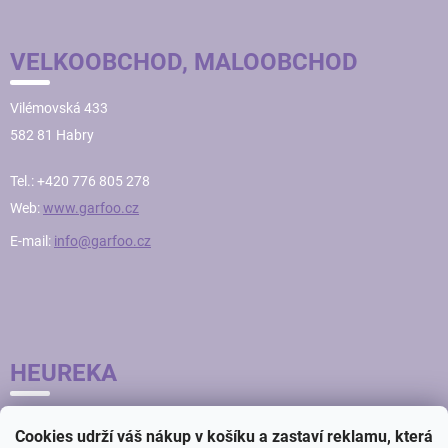
VELKOOBCHOD, MALOOBCHOD
Vilémovská 433
582 81 Habry
Tel.: +420 776 805 278
Web:
www.garfoo.cz
E-mail:
info@garfoo.cz
HEUREKA
Cookies udrží váš nákup v košíku a zastaví reklamu, která