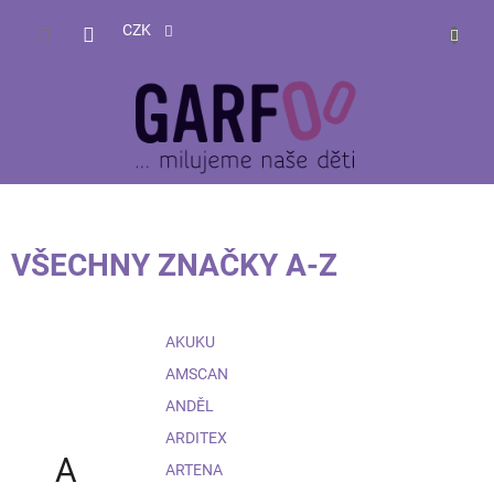
Přejít
NÁKUP
na
CZK
obsah
KOŠÍK
VŠECHNY ZNAČKY A-Z
AKUKU
AMSCAN
ANDĚL
ARDITEX
A
ARTENA