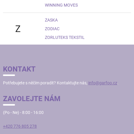
WINNING MOVES
ZASKA
Z
ZODIAC
ZORLUTEKS TEKSTIL
Z
Á
P
KONTAKT
A
T
Potřebujete s něčím poradit? Kontaktujte nás,
info@garfoo.cz
.
Í
ZAVOLEJTE NÁM
(Po - Ne) - 8:00 - 16:00
+420 776 805 278